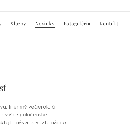
s
Služby
Novinky
Fotogaléria
Kontakt
osť
vu, firemný večierok, či
re vaše spoločenské
taktujte nás a povdzte nám o