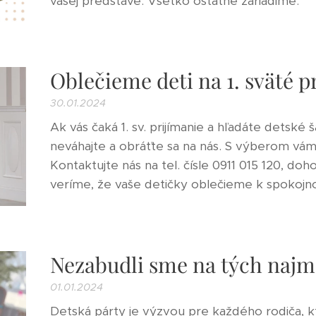
vašej predstave. Všetko ostatné zariadime.
Oblečieme deti na 1. sväté p
30.01.2024
Ak vás čaká 1. sv. prijímanie a hľadáte detské
neváhajte a obráťte sa na nás. S výberom v
Kontaktujte nás na tel. čísle 0911 015 120, do
veríme, že vaše detičky oblečieme k spokojno
Nezabudli sme na tých naj
01.01.2024
Detská párty je výzvou pre každého rodiča, k