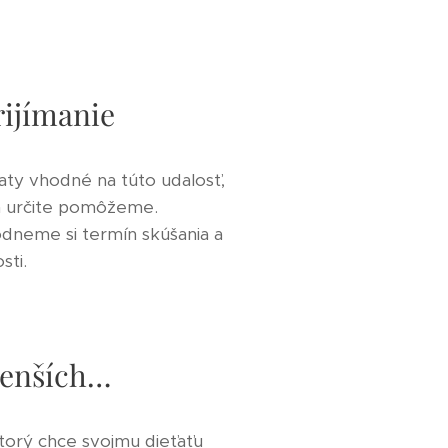
rijímanie
 šaty vhodné na túto udalosť,
ám určite pomôžeme.
hodneme si termín skúšania a
sti.
menších…
torý chce svojmu dieťaťu