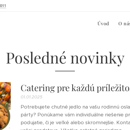
 011
Úvod
O ná
Posledné novinky
Catering pre každú príležit
01.01.2025
Potrebujete chutné jedlo na vašu rodinnú osla
párty? Ponúkame vám individuálne riešenie p
podujatie, či je veľké alebo skromnejšie. Kon