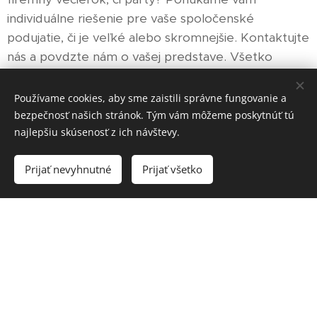
individuálne riešenie pre vaše spoločenské
podujatie, či je veľké alebo skromnejšie. Kontaktujte
nás a povdzte nám o vašej predstave. Všetko
ostatné zariadime.
Používame cookies, aby sme zaistili správne fungovanie a
bezpečnosť našich stránok. Tým vám môžeme poskytnúť tú
najlepšiu skúsenosť z ich návštevy.
Oblečieme deti na 1. sväté
prijímanie
Prijať nevyhnutné
Prijať všetko
30.01.2024