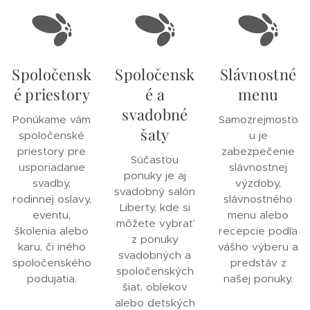
Spoločensk
Spoločensk
Slávnostné
é priestory
é a
menu
svadobné
Ponúkame vám
Samozrejmosťo
šaty
spoločenské
u je
priestory pre
zabezpečenie
Súčasťou
usporiadanie
slávnostnej
ponuky je aj
svadby,
výzdoby,
svadobný salón
rodinnej oslavy,
slávnostného
Liberty, kde si
eventu,
menu alebo
môžete vybrať
školenia alebo
recepcie podľa
z ponuky
karu, či iného
vášho výberu a
svadobných a
spoločenského
predstáv z
spoločenských
podujatia.
našej ponuky.
šiat, oblekov
alebo detských