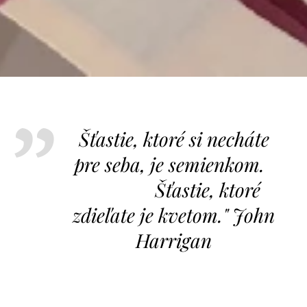
Šťastie, ktoré si necháte
pre seba, je semienkom.
Šťastie, ktor
é
zdieľate je kvetom." John
Harrigan